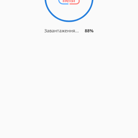
Завантаження...
88%