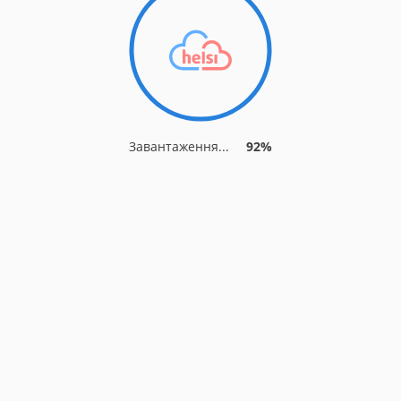
Завантаження...
92%