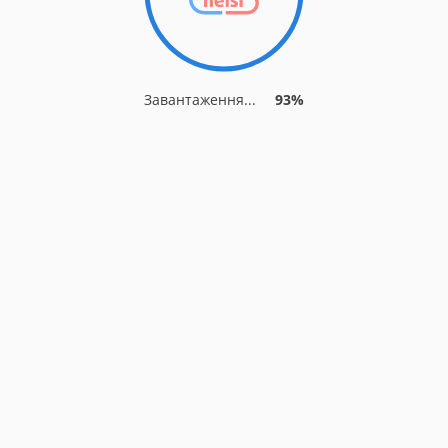
Завантаження...
93%