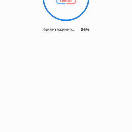
Завантаження...
89%