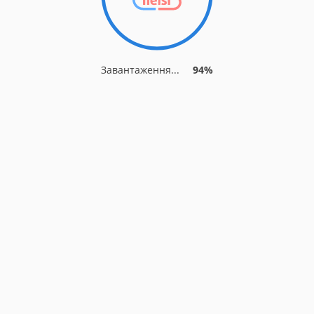
Завантаження...
94%