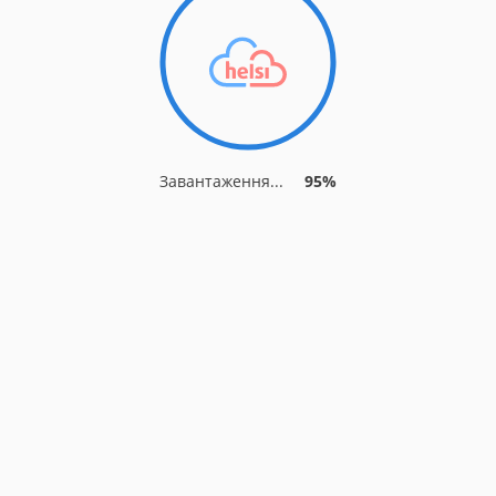
Завантаження...
95%