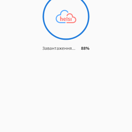
Завантаження...
91%