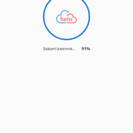
Завантаження...
91%