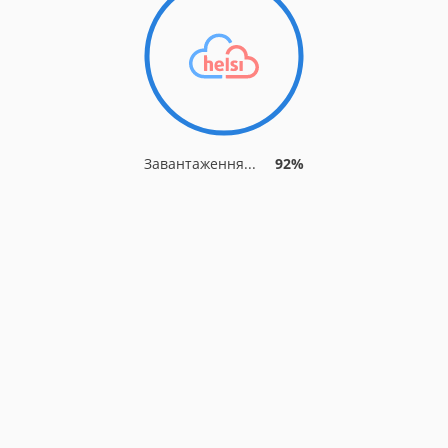
Завантаження...
92%