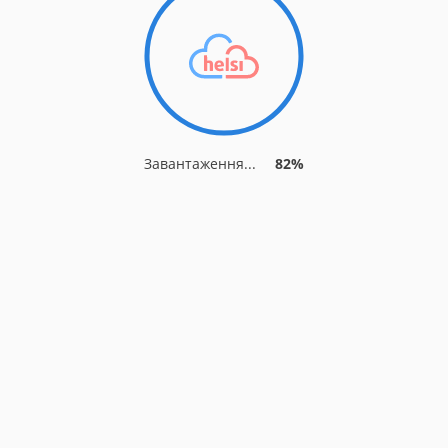
Завантаження...
89%