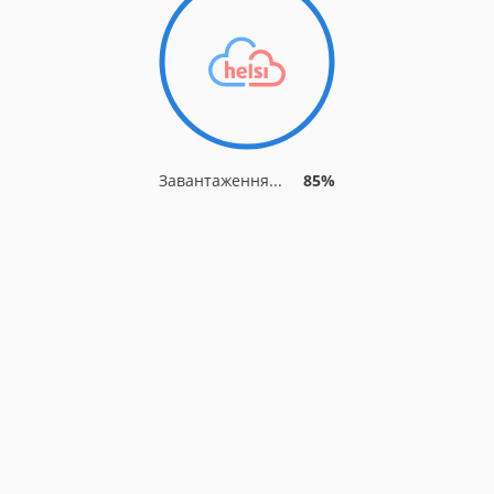
Завантаження...
89%