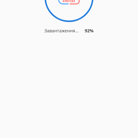
Завантаження...
92%