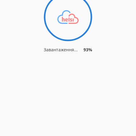
Завантаження...
93%