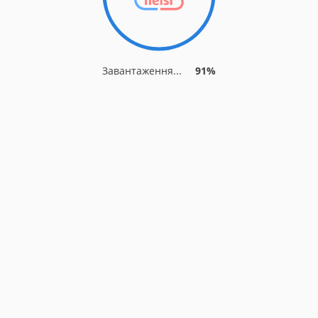
Завантаження...
91%