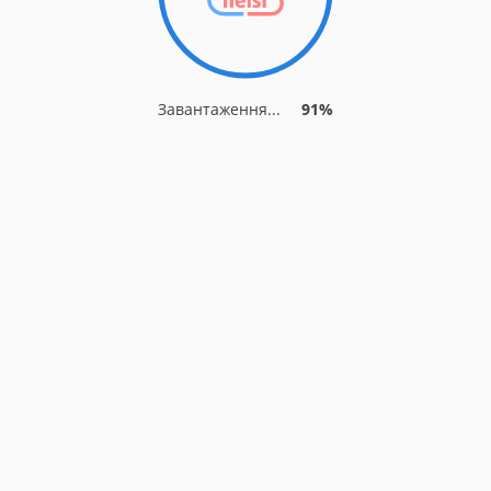
Завантаження...
91%