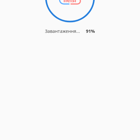
Завантаження...
91%