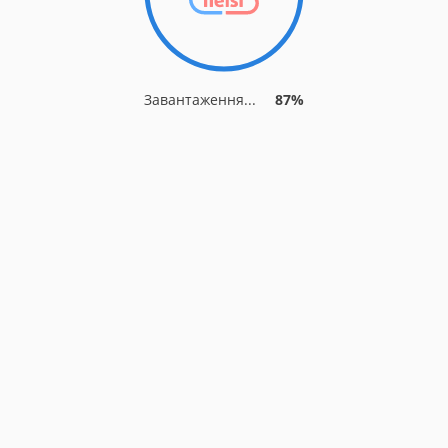
Завантаження...
90%