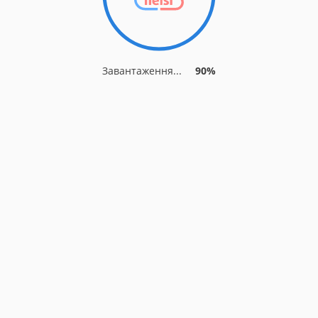
Завантаження...
90%