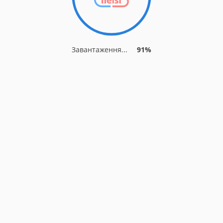
Завантаження...
91%