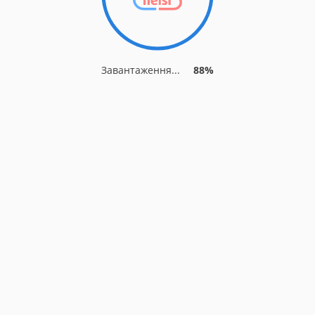
Завантаження...
88%