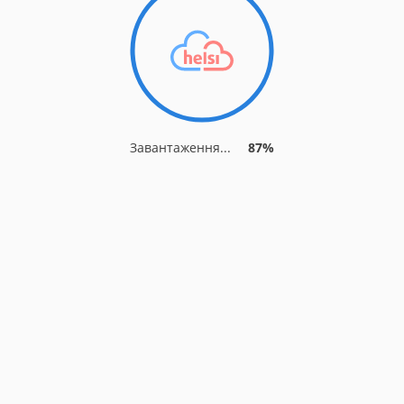
Завантаження...
91%