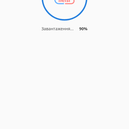
Завантаження...
90%