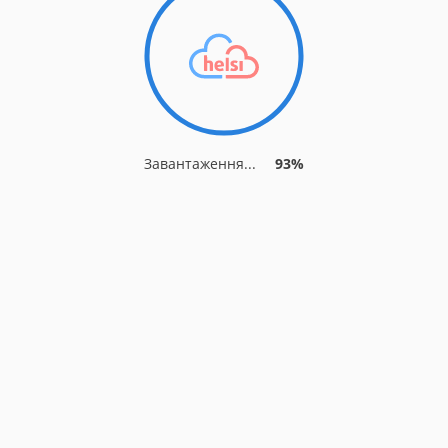
Завантаження...
93%