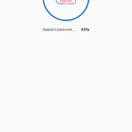
Завантаження...
93%