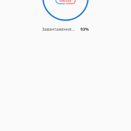
Завантаження...
93%