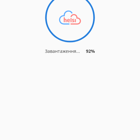
Завантаження...
92%