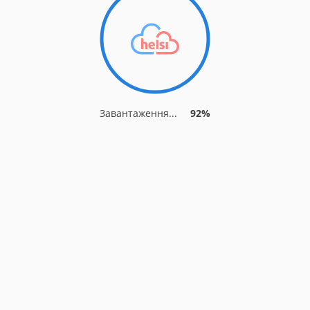
Завантаження...
92%