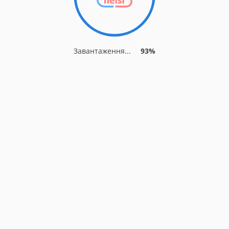
Завантаження...
93%