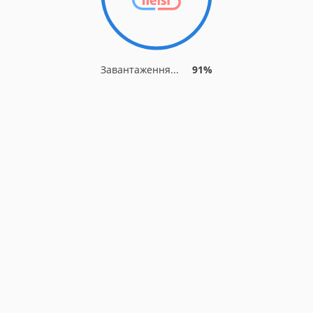
Завантаження...
91%