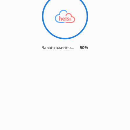
Завантаження...
90%