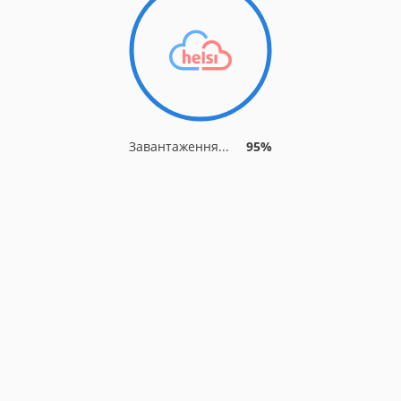
Завантаження...
95%