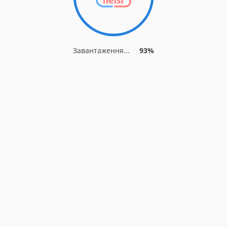
Завантаження...
93%