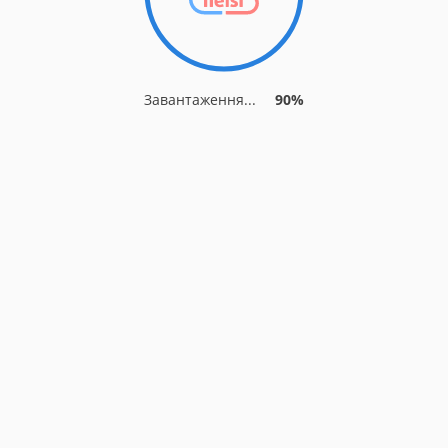
Завантаження...
90%