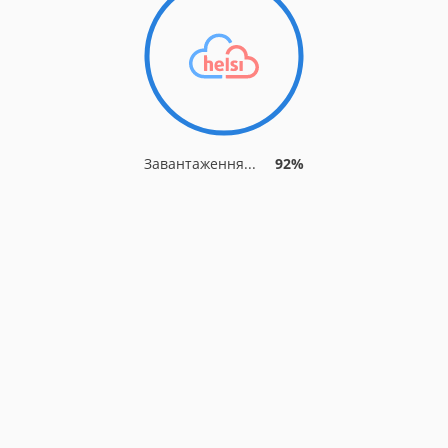
Завантаження...
92%