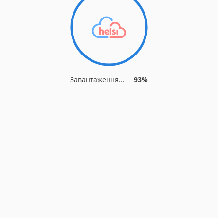
Завантаження...
93%