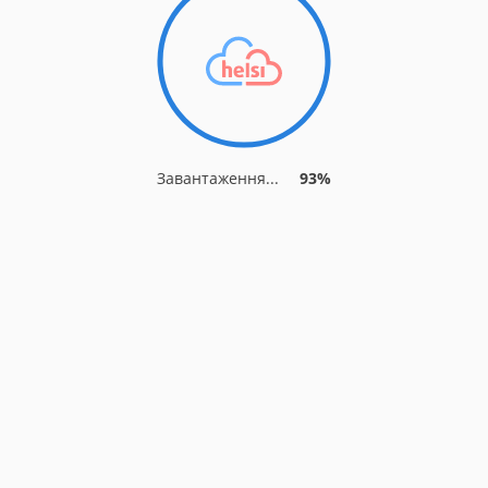
Завантаження...
93%