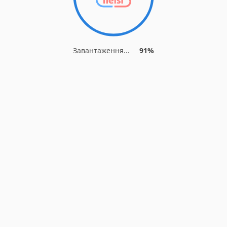
Завантаження...
91%