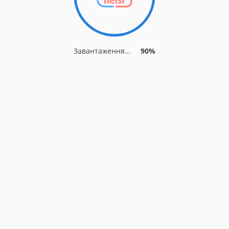
Завантаження...
90%