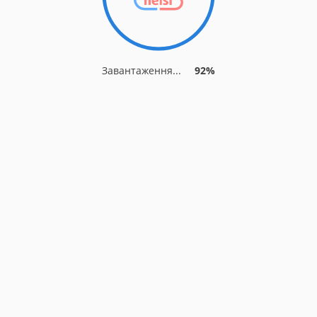
Завантаження...
92%