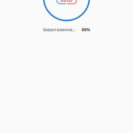
Завантаження...
88%