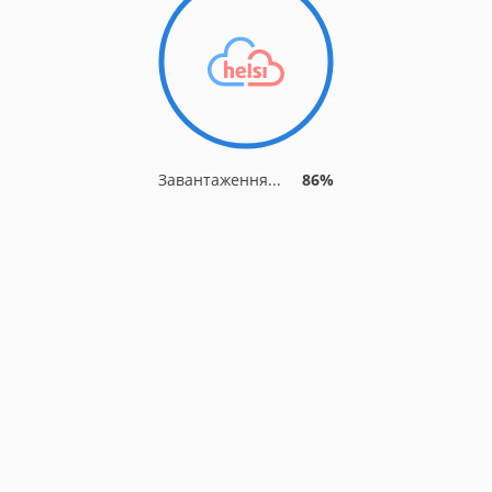
Завантаження...
89%