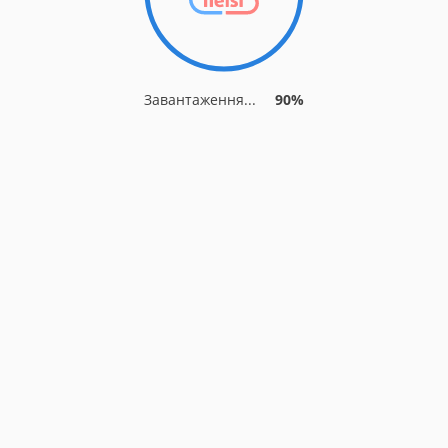
Завантаження...
90%