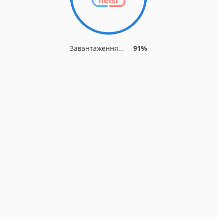
Завантаження...
91%