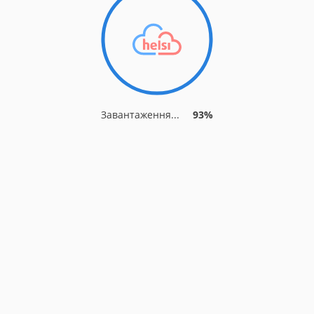
Завантаження...
93%