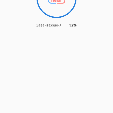
Завантаження...
92%