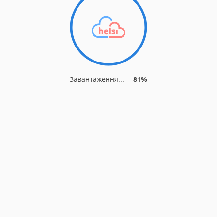
Завантаження...
85%