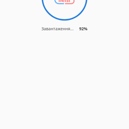
Завантаження...
92%