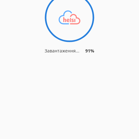
Завантаження...
91%