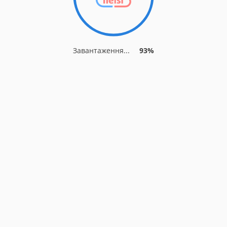
Завантаження...
93%