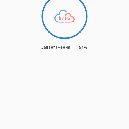
Завантаження...
91%